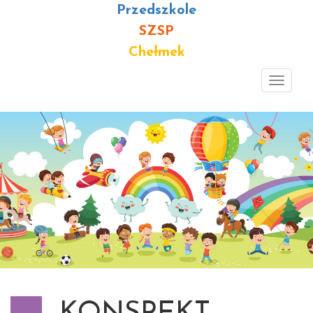
Przedszkole
SZSP
Chełmek
Toggl
navig